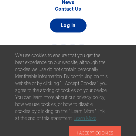
News
Contact Us
Log In
We use cookies to ensure that you get the
best experience on our website, although the
cookies we use do not contain personally
identifiable information. By continuing on this
website or by clicking “ I Accept Cookies”, you
© 2026 Afni, Inc. All Rights Reserved. |
Afni is an equal
agree to the storing of cookies on your device.
opportunity employer.
|
Privacy Policy
You can learn more about our privacy policy,
how we use cookies, or how to disable
cookies by clicking on the " Learn More " link
at the end of this statement.
Learn More
.
I ACCEPT COOKIES