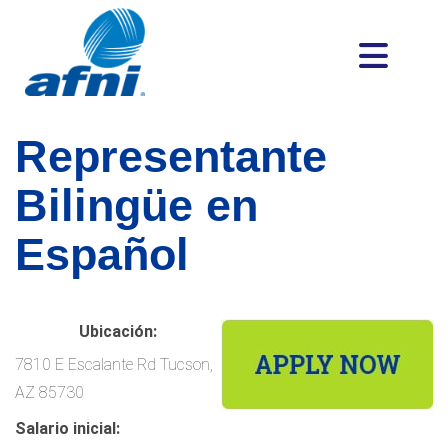
Representante
Bilingüe en
Español
Ubicación:
7810 E Escalante Rd Tucson,
AZ 85730
Salario inicial: